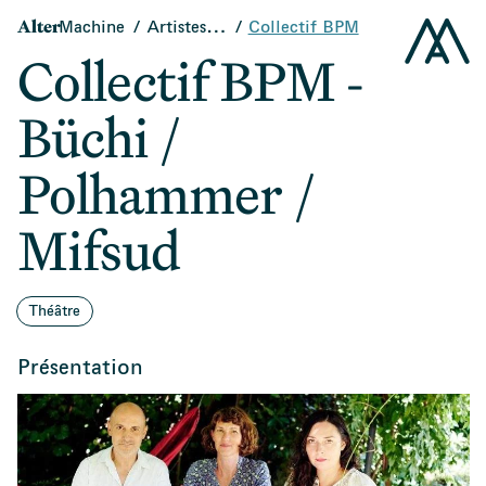
Alter
Accueil
Machine
Artistes…
Collectif BPM
Collectif BPM -
Büchi /
Polhammer /
Mifsud
Théâtre
Présentation