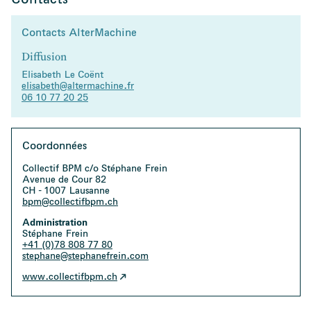
Contacts AlterMachine
Diffusion
Elisabeth Le Coënt
elisabeth@altermachine.fr
06 10 77 20 25
Coordonnées
Collectif BPM c/o Stéphane Frein
Avenue de Cour 82
CH - 1007 Lausanne
bpm@collectifbpm.ch
Administration
Stéphane Frein
+41 (0)78 808 77 80
stephane@stephanefrein.com
(s'ouvre dans un nouvel onglet)
www.collectifbpm.ch⁠