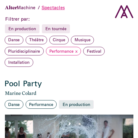
Alter
Accueil
Machine
Spectacles
Spectacles
Filtrer par:
En production
En tournée
Danse
Théâtre
Cirque
Musique
Pluridisciplinaire
Performance
x
Festival
Installation
Pool Party
Marine Colard
Danse
Performance
En production